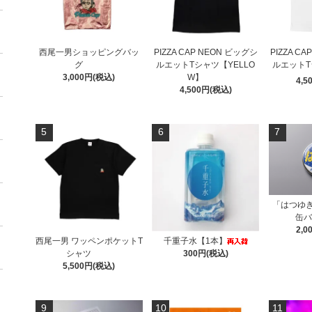
西尾一男ショッピングバッ
PIZZA CAP NEON ビッグシ
PIZZA C
グ
ルエットTシャツ【YELLO
ルエットT
3,000円(税込)
W】
4,5
4,500円(税込)
5
6
7
「はつゆ
缶バ
2,0
西尾一男 ワッペンポケットT
千重子水【1本】
シャツ
300円(税込)
5,500円(税込)
9
10
11