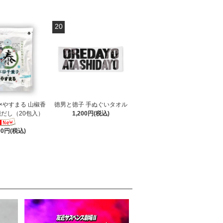
20
×やすまる 山椒香
徳男と徳子 手ぬぐいタオル
だし（20包入）
1,200円(税込)
00円(税込)