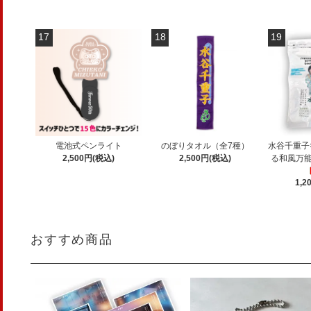
17
18
19
電池式ペンライト
のぼりタオル（全7種）
水谷千重子
2,500円(税込)
2,500円(税込)
る和風万能
1,2
おすすめ商品